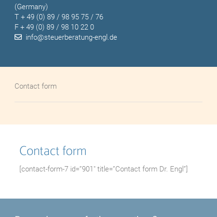
(Germany)
T
+ 49 (0) 89 / 98 95 75 / 76
F + 49 (0) 89 / 98 10 22 0
info@steuerberatung-engl.de
Contact form
Contact form
[contact-form-7 id=”901″ title=”Contact form Dr. Engl”]